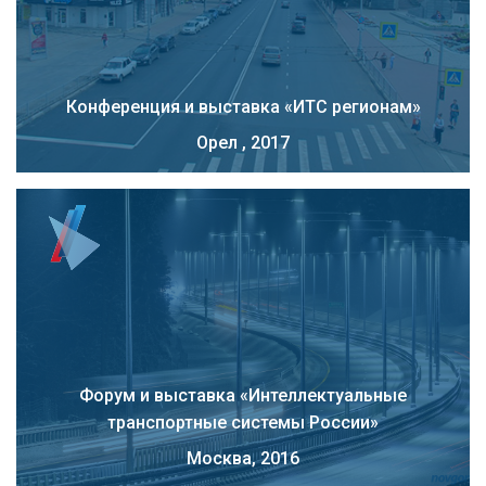
Конференция и выставка «ИТС регионам»
Орел , 2017
Форум и выставка «Интеллектуальные
транспортные системы России»
Москва, 2016