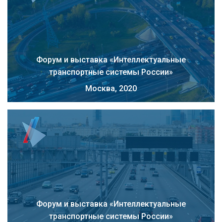
Форум и выставка «Интеллектуальные
транспортные системы России»
Москва, 2020
Форум и выставка «Интеллектуальные
транспортные системы России»