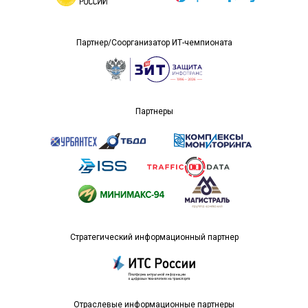
Партнер/Соорганизатор ИТ-чемпионата
Партнеры
Стратегический информационный партнер
Отраслевые информационные партнеры