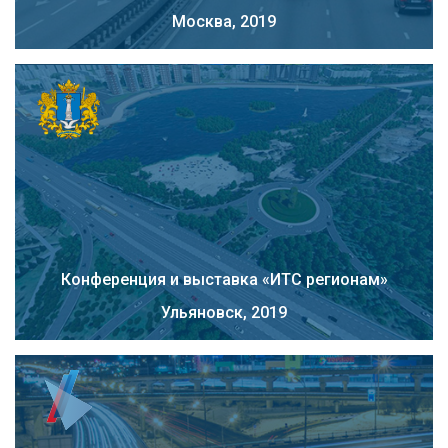
Москва, 2019
Конференция и выставка «ИТС регионам»
Ульяновск, 2019