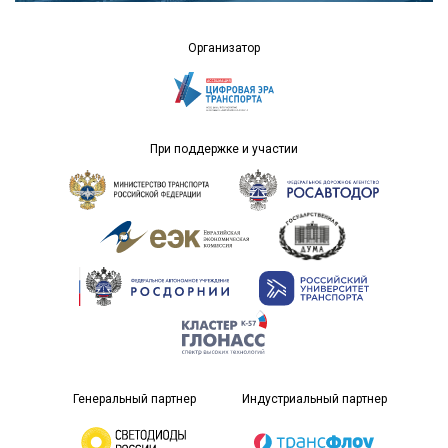
Организатор
При поддержке и участии
Генеральный партнер
Индустриальный партнер